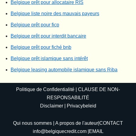
Belgique prêt pour allocataire RIS
Belgique liste noire des mauvais payeurs
Belgique prêt pour ficp
Belgique prêt pour interdit bancaire
Belgique prêt pour fiché bnb
Belgique prêt islamique sans intérêt
Belgique leasing automobile islamique sans Riba
Politique de Confidentialité
|
CLAUSE DE NON-
RESPONSABILITÉ
Disclaimer
|
Privacybeleid
Qui nous sommes
|
A propos de l'auteur
|CONTACT
info@belgiquecredit.com
|EMAIL