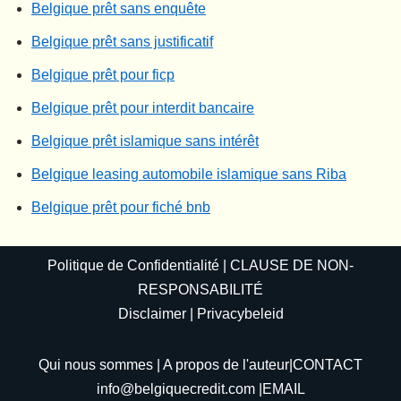
Belgique prêt sans enquête
Belgique prêt sans justificatif
Belgique prêt pour ficp
Belgique prêt pour interdit bancaire
Belgique prêt islamique sans intérêt
Belgique leasing automobile islamique sans Riba
Belgique prêt pour fiché bnb
Politique de Confidentialité
|
CLAUSE DE NON-
RESPONSABILITÉ
Disclaimer
|
Privacybeleid
Qui nous sommes
|
A propos de l'auteur
|CONTACT
info@belgiquecredit.com
|EMAIL